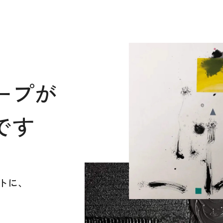
ープが
です
トに、