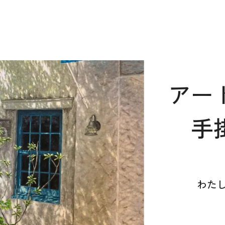
アー
手
わた