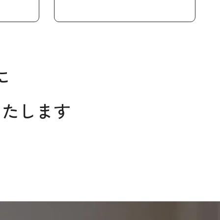
に
いたします