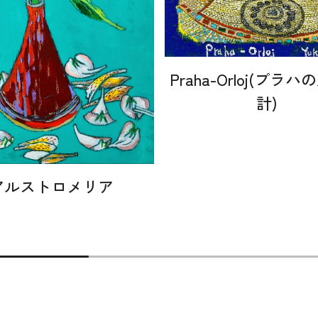
Praha-Orloj(プラ
計)
アルストロメリア