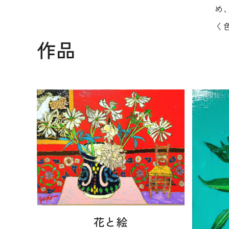
め
く
作品
花と絵