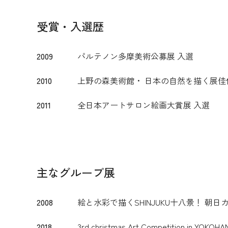
受賞・入選歴
2009
パルテノン多摩美術公募展 入選
2010
上野の森美術館・ 日本の自然を描く展佳
2011
全日本アートサロン絵画大賞展 入選
主なグループ展
2008
絵と水彩で描くSHINJUKU十八景！ 
2018
3rd christmas Art Competition i