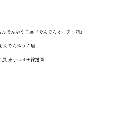
bition もんでんゆうこ展『でんでんオモチャ箱』
tion もんでんゆうこ展
 東京sketch線描画