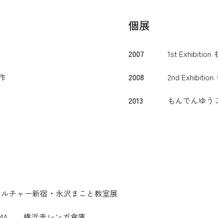
個展
2007
1st Exhi
作
2008
2nd Exhibi
2013
もんでんゆうこ展
朝日カルチャー新宿・永沢まこと教室展
n YOKOHAMA 横浜赤レンガ倉庫