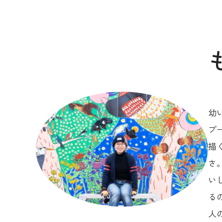
幼
プ
描
さ
い
る
人