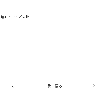
gu_m_art／大阪
一覧に戻る