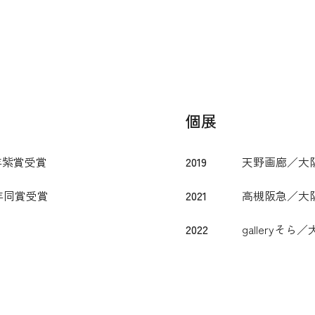
個展
年紫賞受賞
2019
天野画廊／大阪（
年同賞受賞
2021
高槻阪急／大阪
2022
galleryそら