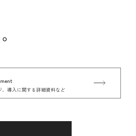
に。
ument
ジ、
導入に関する詳細資料など