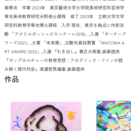
画専攻 卒業 2023年 東京藝術大学大学院美術研究科芸術学
専攻美術教育研究分野修士課程 修了 2023年 立教大学文学
研究科教育学専攻博士課程 入学 現在、東京を拠点に作家活
動 「アクリルガッシュビエンナーレ2018」,入選 「ターナーア
ワード2021」,大賞 「未来展」,日動社員投票賞 「WATOWA A
RT AWARD 2022」,入選 『むき出し』兼近大樹著,装画提供
『ポップカルチャーの教育思想：アカデミック・ファンが読
み解く現代社会』渡邊哲男編著,装画提供
作品