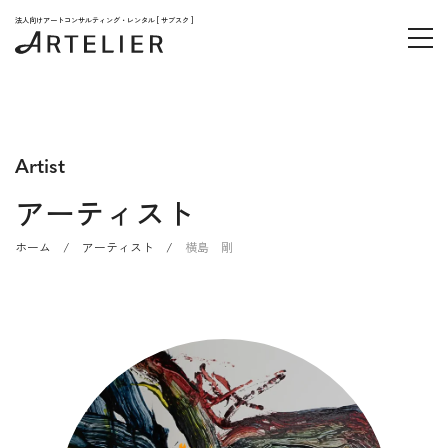
法人向けアートコンサルティング・レンタル [ サブスク ]
Artist
アーティスト
ホーム
/
アーティスト
/
横島 剛