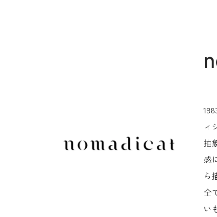
n
1
ィ
抽
感
ら
全
い