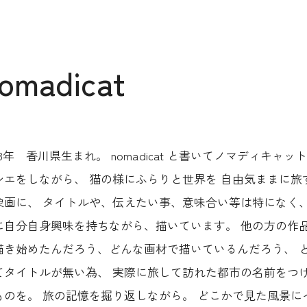
omadicat
983年 香川県生まれ。 nomadicat と書いてノマディキ
シエをしながら、 猫の様にふらりと世界を 自由気ままに旅
象画に、 タイトルや、伝えたい事、意味合い等は特になく、
に自分自身興味を持ちながら、描いています。 他の方の作
描き始めたんだろう、どんな画材で描いているんだろう、 
てタイトルが無い為、 実際に旅して訪れた都市の名前をつ
ものを。 旅の記憶を掘り返しながら。 どこかで見た風景に