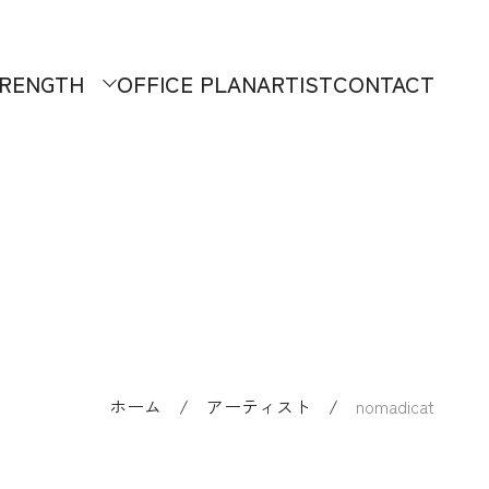
RENGTH
OFFICE PLAN
ARTIST
CONTACT
ホーム
/
アーティスト
/
nomadicat