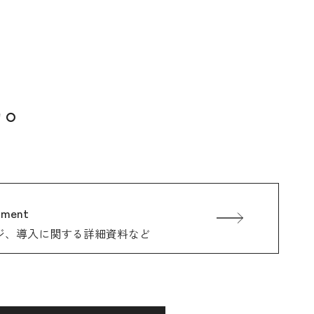
に。
ument
ジ、
導入に関する詳細資料など