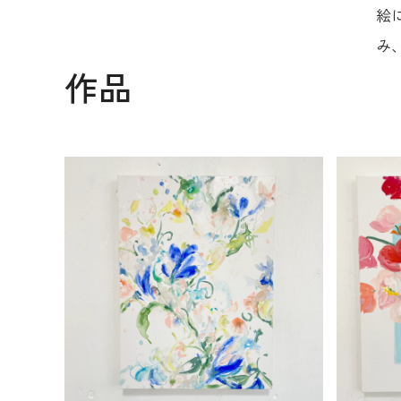
絵
み
作品