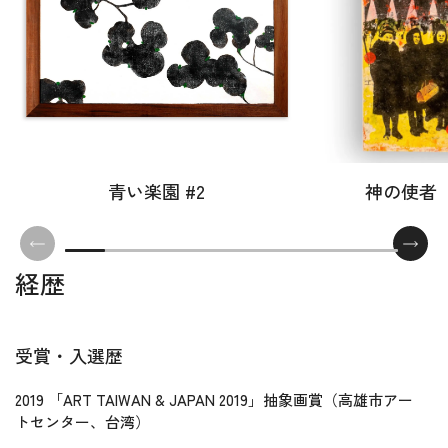
青い楽園 #2
神の使者
経歴
受賞・入選歴
2019 「ART TAIWAN & JAPAN 2019」抽象画賞（高雄市アー
トセンター、台湾）