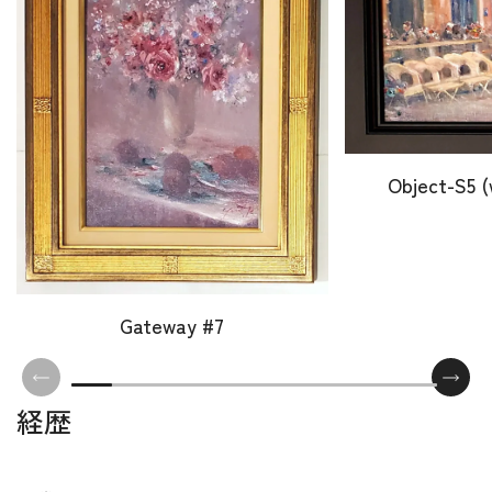
Object-S5 (
Gateway #7
経歴